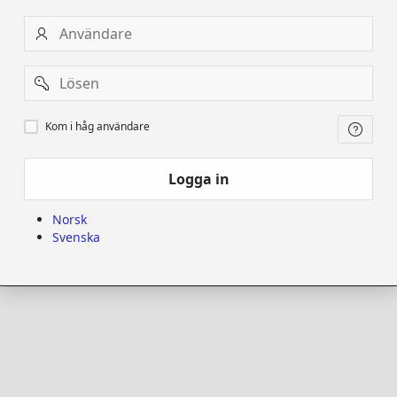
Användare
Password
Kom
Kom i håg användare
i
håg
användare
Logga in
Norsk
Svenska