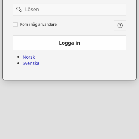
Password
Kom
Kom i håg användare
i
håg
användare
Logga in
Norsk
Svenska