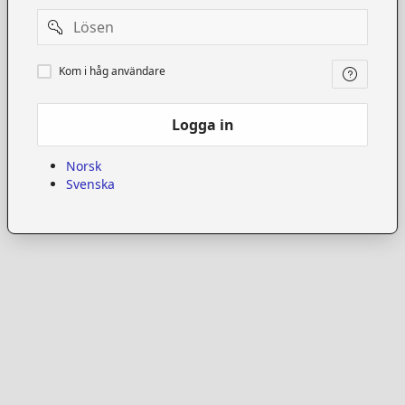
Password
Kom
Kom i håg användare
i
håg
användare
Logga in
Norsk
Svenska