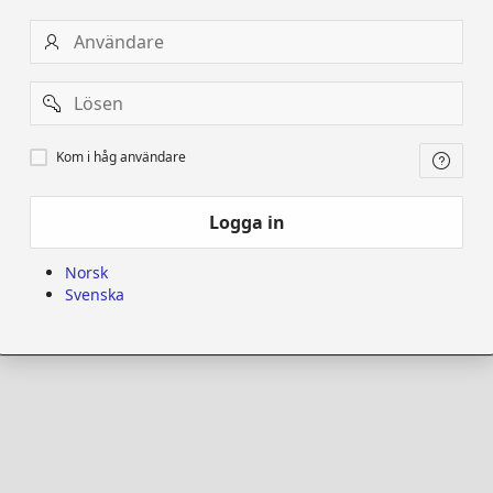
Användare
Password
Kom
Kom i håg användare
i
håg
användare
Logga in
Norsk
Svenska