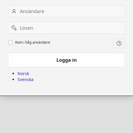
Användare
Password
Kom
Kom i håg användare
i
håg
användare
Logga in
Norsk
Svenska