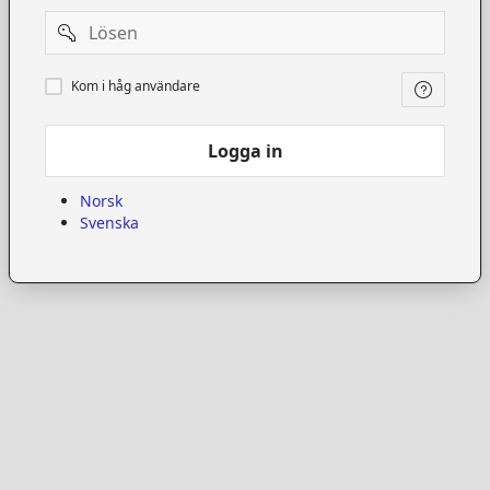
Password
Kom
Kom i håg användare
i
håg
användare
Logga in
Norsk
Svenska