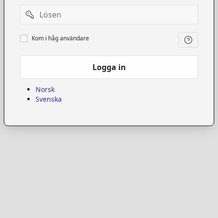
Password
Kom
Kom i håg användare
i
håg
användare
Logga in
Norsk
Svenska