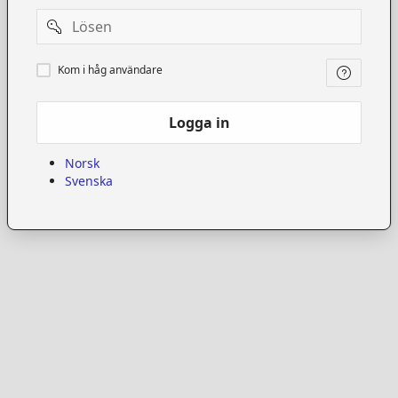
Password
Kom
Kom i håg användare
i
håg
användare
Logga in
Norsk
Svenska