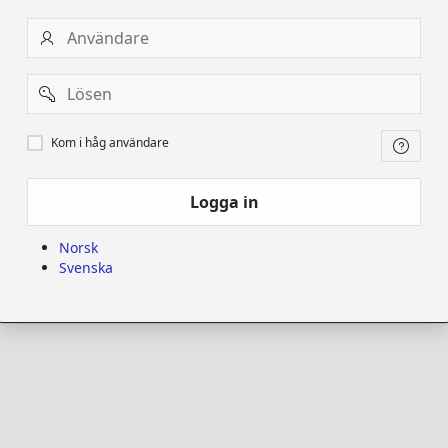
Användare
Password
Kom
Kom i håg användare
i
håg
användare
Logga in
Norsk
Svenska