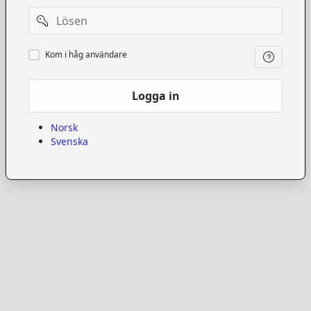
Password
Kom
Kom i håg användare
i
håg
användare
Logga in
Norsk
Svenska