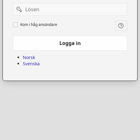
Password
Kom
Kom i håg användare
i
håg
användare
Logga in
Norsk
Svenska