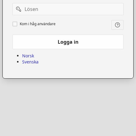
Password
Kom
Kom i håg användare
i
håg
användare
Logga in
Norsk
Svenska