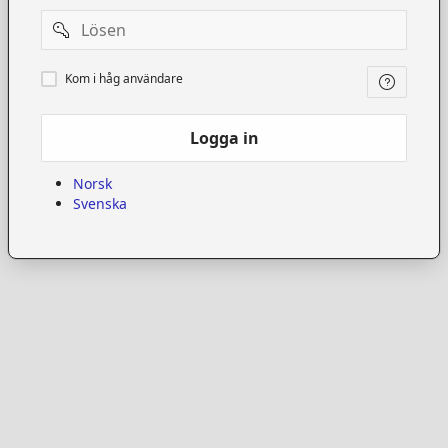
Password
Kom
Kom i håg användare
i
håg
användare
Logga in
Norsk
Svenska