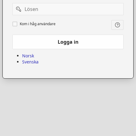
Password
Kom
Kom i håg användare
i
håg
användare
Logga in
Norsk
Svenska