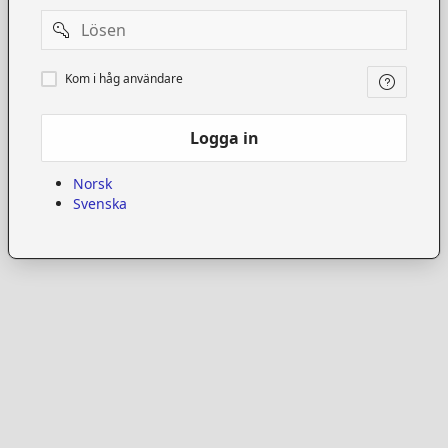
Password
Kom
Kom i håg användare
i
håg
användare
Logga in
Norsk
Svenska