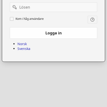
Password
Kom
Kom i håg användare
i
håg
användare
Logga in
Norsk
Svenska