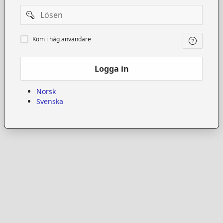
Password
Kom
Kom i håg användare
i
håg
användare
Logga in
Norsk
Svenska