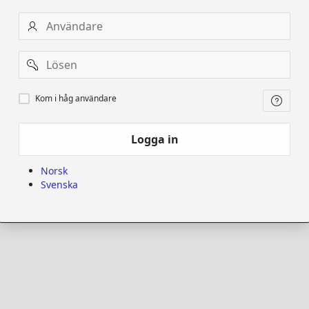
Användare
Password
Kom
Kom i håg användare
i
håg
användare
Logga in
Norsk
Svenska