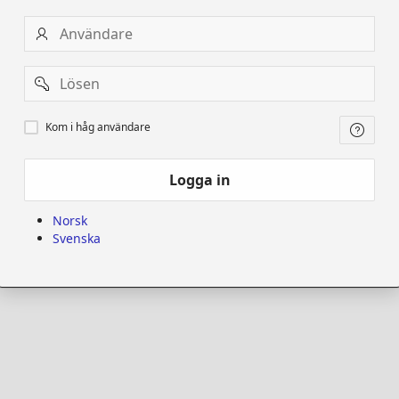
Användare
Password
Kom
Kom i håg användare
i
håg
användare
Logga in
Norsk
Svenska