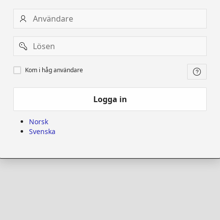
Användare
Password
Kom
Kom i håg användare
i
håg
användare
Logga in
Norsk
Svenska