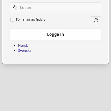
Password
Kom
Kom i håg användare
i
håg
användare
Logga in
Norsk
Svenska