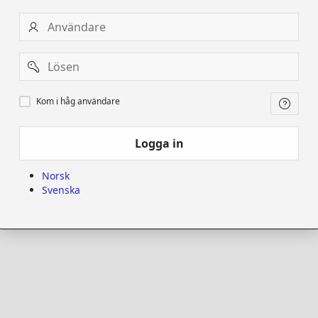
Användare
Password
Kom
Kom i håg användare
i
håg
användare
Logga in
Norsk
Svenska