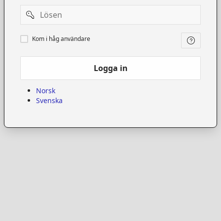
Password
Kom
Kom i håg användare
i
håg
användare
Logga in
Norsk
Svenska