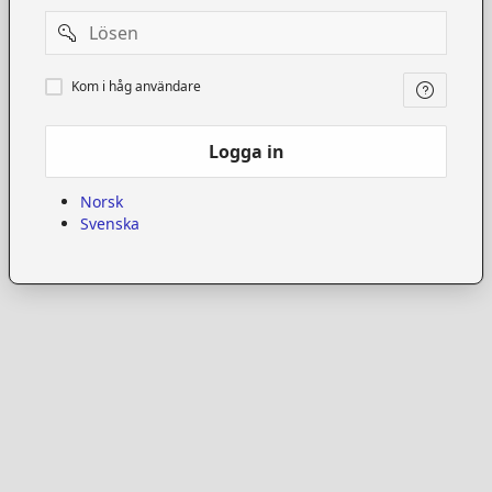
Password
Kom
Kom i håg användare
i
håg
användare
Logga in
Norsk
Svenska