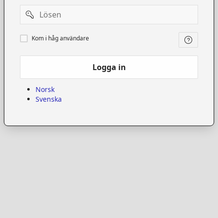
Password
Kom
Kom i håg användare
i
håg
användare
Logga in
Norsk
Svenska