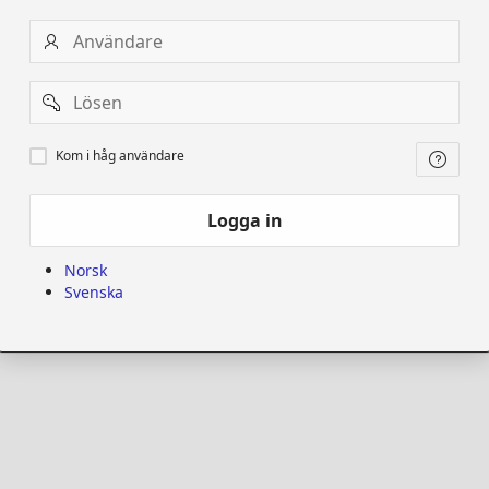
Användare
Password
Kom
Kom i håg användare
i
håg
användare
Logga in
Norsk
Svenska