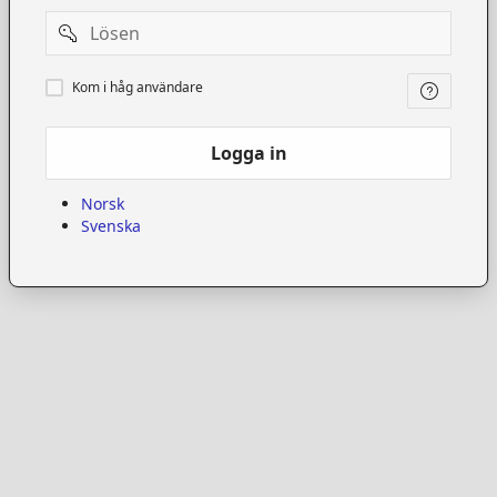
Password
Kom
Kom i håg användare
i
håg
användare
Logga in
Norsk
Svenska