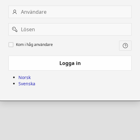
Användare
Password
Kom
Kom i håg användare
i
håg
användare
Logga in
Norsk
Svenska