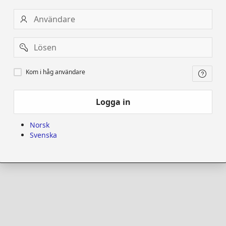
Användare
Password
Kom
Kom i håg användare
i
håg
användare
Logga in
Norsk
Svenska