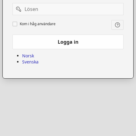
Password
Kom
Kom i håg användare
i
håg
användare
Logga in
Norsk
Svenska