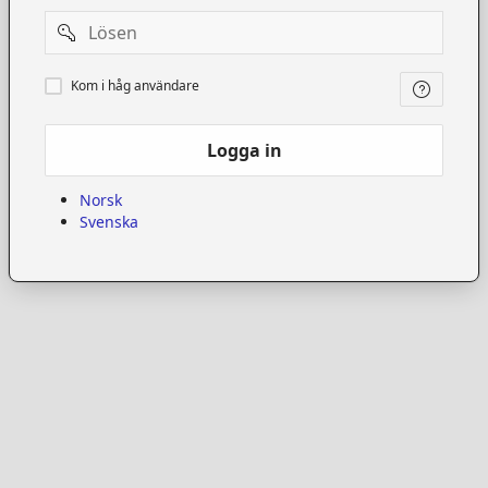
Password
Kom
Kom i håg användare
i
håg
användare
Logga in
Norsk
Svenska