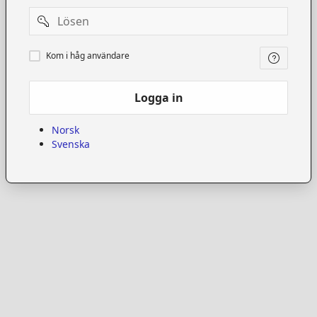
Password
Kom
Kom i håg användare
i
håg
användare
Logga in
Norsk
Svenska