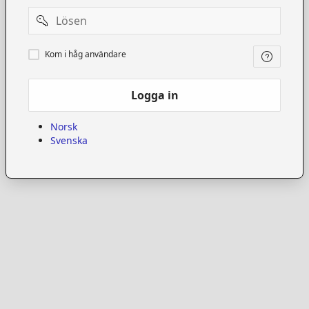
Password
Kom
Kom i håg användare
i
håg
användare
Logga in
Norsk
Svenska