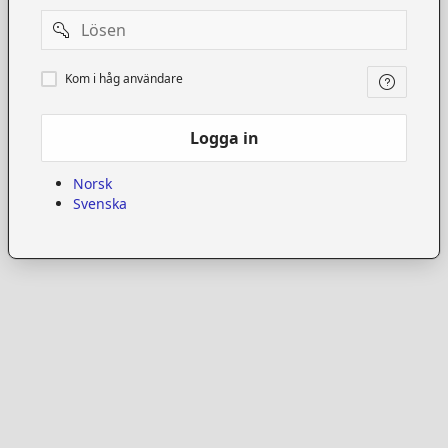
Password
Kom
Kom i håg användare
i
håg
användare
Logga in
Norsk
Svenska