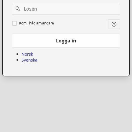
Password
Kom
Kom i håg användare
i
håg
användare
Logga in
Norsk
Svenska