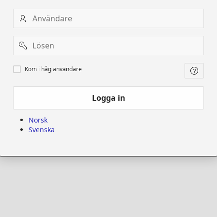
Användare
Password
Kom
Kom i håg användare
i
håg
användare
Logga in
Norsk
Svenska