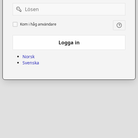
Password
Kom
Kom i håg användare
i
håg
användare
Logga in
Norsk
Svenska