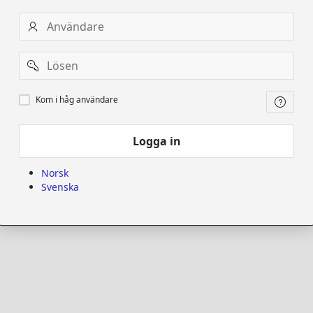
Användare
Password
Kom
Kom i håg användare
i
håg
användare
Logga in
Norsk
Svenska