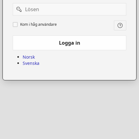
Password
Kom
Kom i håg användare
i
håg
användare
Logga in
Norsk
Svenska