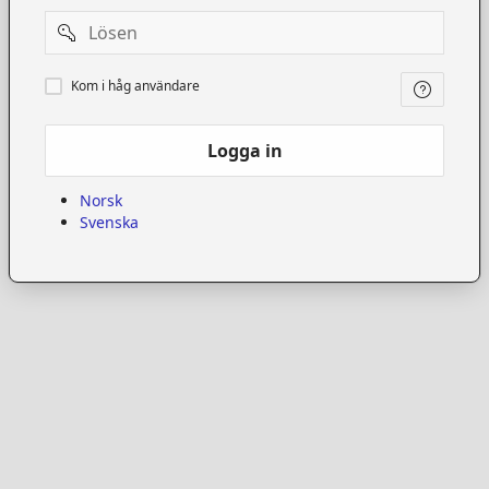
Password
Kom
Kom i håg användare
i
håg
användare
Logga in
Norsk
Svenska