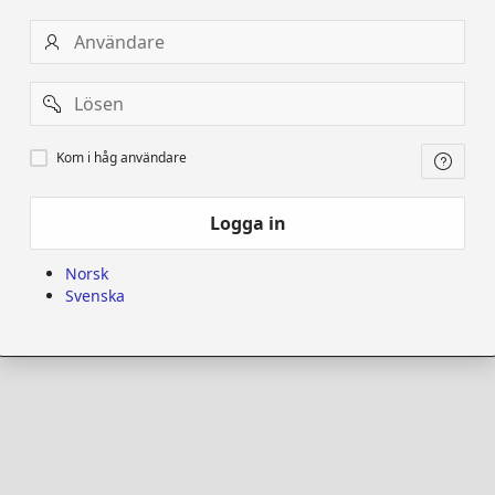
Användare
Password
Kom
Kom i håg användare
i
håg
användare
Logga in
Norsk
Svenska