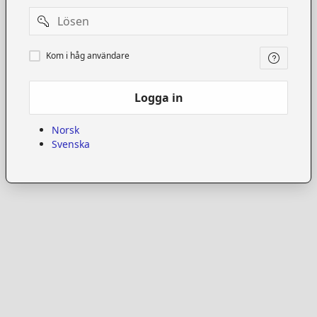
Password
Kom
Kom i håg användare
i
håg
användare
Logga in
Norsk
Svenska