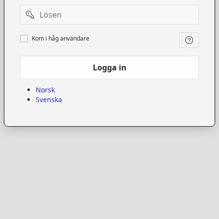
Password
Kom
Kom i håg användare
i
håg
användare
Logga in
Norsk
Svenska