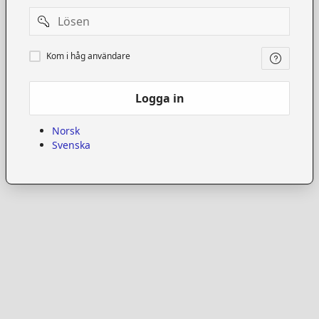
Password
Kom
Kom i håg användare
i
håg
användare
Logga in
Norsk
Svenska