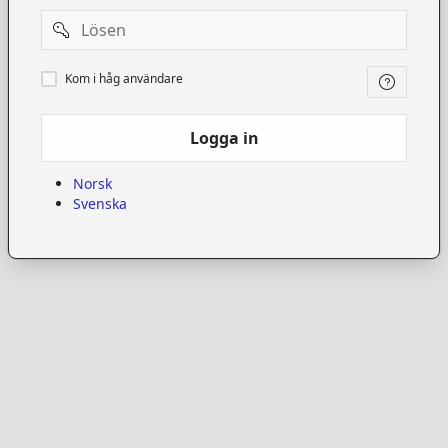
Password
Kom
Kom i håg användare
i
håg
användare
Logga in
Norsk
Svenska