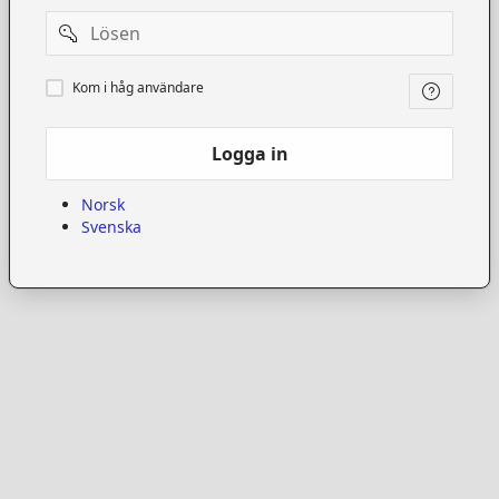
Password
Kom
Kom i håg användare
i
håg
användare
Logga in
Norsk
Svenska