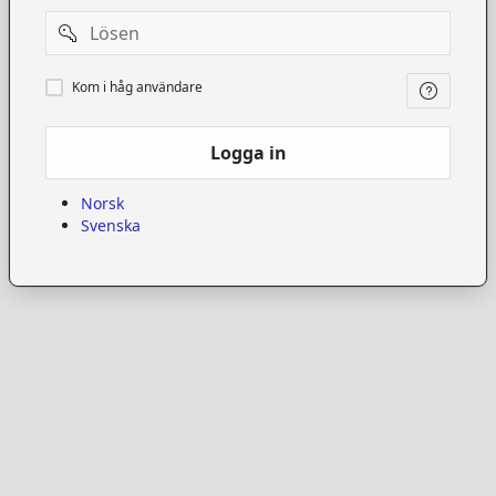
Password
Kom
Kom i håg användare
i
håg
användare
Logga in
Norsk
Svenska