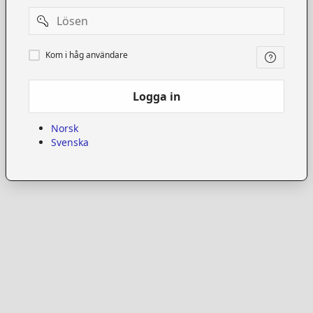
Password
Kom
Kom i håg användare
i
håg
användare
Logga in
Norsk
Svenska