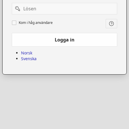
Password
Kom
Kom i håg användare
i
håg
användare
Logga in
Norsk
Svenska