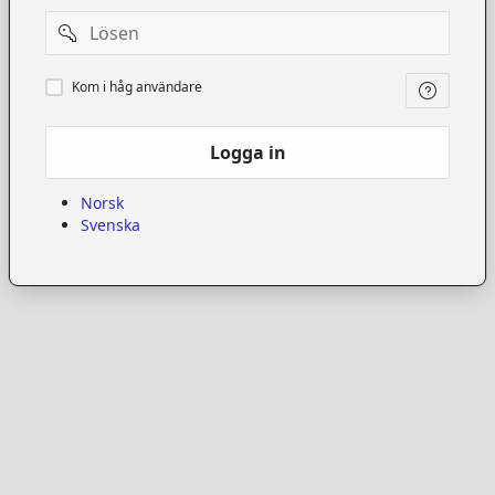
Password
Kom
Kom i håg användare
i
håg
användare
Logga in
Norsk
Svenska